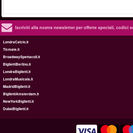
Iscriviti alla nostra newsletter per offerte speciali, codici 
LondraCalcio.it
Ticmate.it
BroadwaySpettacoli.it
BigliettiBerlino.it
LondraBiglietti.it
LondraMusicals.it
MadridBiglietti.it
BigliettiAmsterdam.it
NewYorkBiglietti.it
DubaiBiglietti.it