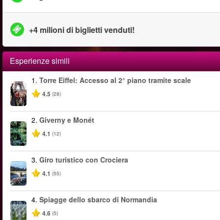
+4 milioni di biglietti venduti!
Esperienze simili
1.
Torre Eiffel: Accesso al 2° piano tramite scale
4.5
(28)
2.
Giverny e Monét
4.1
(12)
3.
Giro turistico con Crociera
4.1
(55)
4.
Spiagge dello sbarco di Normandia
4.6
(5)