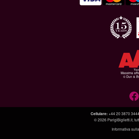
Massima affid
© Dun & Br
Cellulare
:
+44 20 3870 344
© 2026
ParigiBiglietti.it
, tut
Informativa sull