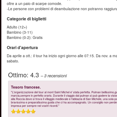
oltre a un paio di scarpe comode.
-Le persone con problemi di deambulazione non potranno raggiunge
Categorie di biglietti
Adulto (12+)
Bambino (3-11)
Bambino (0-2): Gratis
Orari d'apertura
Da aprile a ott.: il tour ha inizio ogni giorno alle 07:15. Da nov. a m
sabato.
Ottimo:
4.3
– 3
recensioni
Tesoro francese.
"L'organizzazione del tour al mont Saint Michel e' stata perfetta. Pulman bellissimo,gu
marcia,sempre in perfetto orario. Durante il viaggio dal pulman si può godere la visio
alla Roccia dove si trova il villaggio medievale e l'abbazia di San Michele, una sola par
bravissima e preparatissima guida che ci ha accompagnato. Un consiglio non perdete 
impresa per sempre nei vostri ricordi."