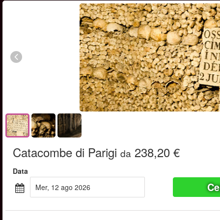
Catacombe di Parigi
238,20 €
da
Data
Ce
mer, 12 ago 2026