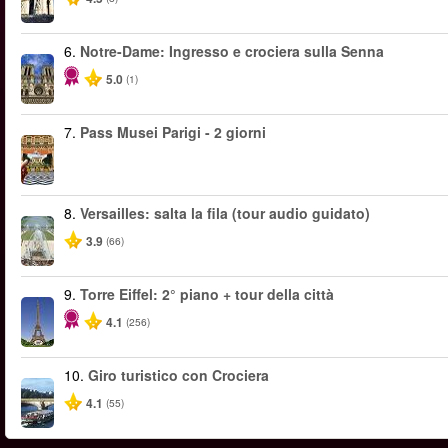
6.
Notre-Dame: Ingresso e crociera sulla Senna
5.0
(1)
7.
Pass Musei Parigi - 2 giorni
8.
Versailles: salta la fila (tour audio guidato)
3.9
(66)
9.
Torre Eiffel: 2° piano + tour della città
4.1
(256)
10.
Giro turistico con Crociera
4.1
(55)