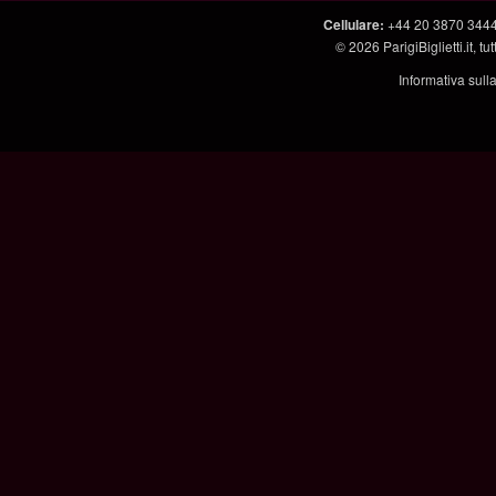
Cellulare
:
+44 20 3870 344
© 2026
ParigiBiglietti.it
, tut
Informativa sull