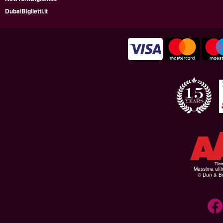
DubaiBiglietti.it
Massima affid
© Dun & Br