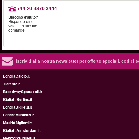
+44 20 3870 3444
Bisogno d'aiuto?
Risponderemo
volentieri alle tue
domande!
Iscriviti alla nostra newsletter per offerte speciali, codici 
LondraCalcio.it
Ticmate.it
BroadwaySpettacoli.it
BigliettiBerlino.it
LondraBiglietti.it
LondraMusicals.it
MadridBiglietti.it
BigliettiAmsterdam.it
NewYorkBiglietti.it