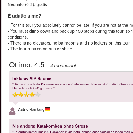
Neonato (0-3): gratis
È adatto a me?
- For this tour you absolutely cannot be late, if you are not at the 
- You must climb down and back up 130 steps during this tour, so t
conditions.
- There is no elevators, no bathrooms and no lockers on this tour.
- The tour runs come rain or shine.
Ottimo:
4.5
– 4
recensioni
Inklusiv VIP Räume
"Die Tour durch die Katakomben war sehr interessant. Klasse, durch die Führungung
Hat sehr viel Spaß gemacht."
Astrid
Hamburg
Nie anders! Katakomben ohne Stress
"Es dürfen immer nur 200 Personen in die Katakomben aber bleiben so lange man w