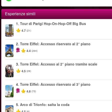
Esperienze simili
1.
Tour di Parigi Hop-On-Hop-Off Big Bus
4.7
(21)
2.
Torre Eiffel: Accesso riservato al 2° piano
4.4
(264)
3.
Torre Eiffel: Accesso al 2° piano tramite scale
4.5
(28)
4.
Torre Eiffel: Accesso riservato al 3° piano
4.6
(75)
5.
Arco di Trionfo: salta la coda
4.5
(8)