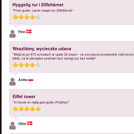
Hyggelig tur i Eiffeltårnet
"Frisk guide. Lærte meget om Eiffeltårnet."
Finn
Weszliśmy, wycieczka udana
"Wejście po 670 schodach w upale 30 stopni - na szczęście przewodnik robił przerw
bilety, za te pieniądze powinien być dostęp już bez kolejki"
Anita
Eiffel tower
"Vi havde en rigitg god guide (Prabhar)"
Gitte