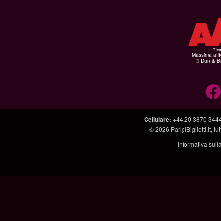
Massima affid
© Dun & Br
Cellulare
:
+44 20 3870 344
© 2026
ParigiBiglietti.it
, tut
Informativa sull