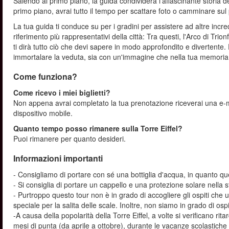
Salendo al primo piano, la guida condividerà l'affascinante storia d
primo piano, avrai tutto il tempo per scattare foto o camminare sul 
La tua guida ti conduce su per i gradini per assistere ad altre incred
riferimento più rappresentativi della città: Tra questi, l'Arco di Tr
ti dirà tutto ciò che devi sapere in modo approfondito e divertente.
immortalare la veduta, sia con un'immagine che nella tua memoria
Come funziona?
Come ricevo i miei biglietti?
Non appena avrai completato la tua prenotazione riceverai una e-mail
dispositivo mobile.
Quanto tempo posso rimanere sulla Torre Eiffel?
Puoi rimanere per quanto desideri.
Informazioni importanti
- Consigliamo di portare con sé una bottiglia d'acqua, in quanto ques
- Si consiglia di portare un cappello e una protezione solare nella
- Purtroppo questo tour non è in grado di accogliere gli ospiti che 
speciale per la salita delle scale. Inoltre, non siamo in grado di os
-A causa della popolarità della Torre Eiffel, a volte si verificano ritard
mesi di punta (da aprile a ottobre), durante le vacanze scolastiche