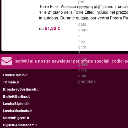
per
Torre Eiffel: Accesso riservato al 2° piano + crocie
comunicarci
1° e 2° piano della Torre Eiffel. Incluso nel prezz
la
in autobus. Durante questo tour vedrai l’intera Par
nuova
data
91,30 €
da
entro
e
non
oltre
5
giorni
Iscriviti alla nostra newsletter per offerte speciali, codici 
prima
della
LondraCalcio.it
data
prenotata.
Ticmate.it
BroadwaySpettacoli.it
BigliettiBerlino.it
LondraBiglietti.it
LondraMusicals.it
MadridBiglietti.it
BigliettiAmsterdam.it