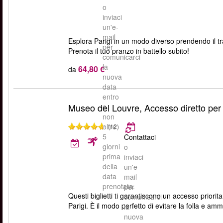
o
inviaci
un'e-
mail
Esplora Parigi in un modo diverso prendendo il t
per
Prenota il tuo pranzo in battello subito!
comunicarci
la
64,80 €
da
nuova
data
entro
Museo del Louvre, Accesso diretto per
e
non
oltre
(12)
5
Contattaci
giorni
o
prima
inviaci
della
un'e-
data
mail
prenotata.
per
Questi biglietti ti garantiscono un accesso priori
comunicarci
Parigi. È il modo perfetto di evitare la folla e am
la
nuova