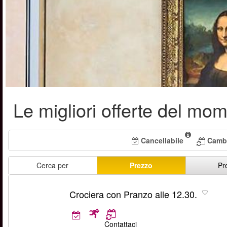
Le migliori offerte del mo
Cancellabile
Cambi
Cerca per
Prezzo
Pre
Crociera con Pranzo alle 12.30.
Contattaci