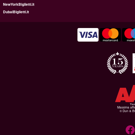
NewYorkBiglietti.it
DubaiBiglietti.it
Massima affid
© Dun & Br