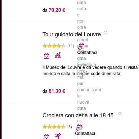
data
entro
70,20 €
da
e
non
oltre
Tour guidato del Louvre
5
giorni
prima
(11)
della
Contattaci
data
o
prenotata.
inviaci
Il Museo del Louvre è da vedere quando si visita P
un'e-
mondo e salta le lunghe code di entrata!
mail
per
comunicarci
81,30 €
da
la
nuova
data
Crociera con cena alle 18.45.
entro
e
non
(6)
oltre
Contattaci
5