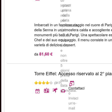
o
giorni
inviaci
prima
un'e-
della
mail
data
per
Imbarcati in un favoloso viaggio nel cuore di Parig
prenotata.
comunicarci
della Senna in un'atmosfera calda e accogliente 
la
monumenti più belli di Parigi. Una spettacolare e
nuova
Chef e del suo equipaggio. Il menu consiste in una 
data
varietà di deliziosi dessert.
entro
e
81,60 €
da
non
oltre
5
giorni
Torre Eiffel: Accesso riservato al 2° pia
prima
della
(317)
data
Contattaci
prenotata.
o
inviaci
un'e-
mail