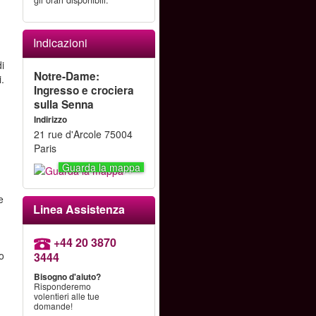
gli orari disponibili.
Indicazioni
di
Notre-Dame:
i.
Ingresso e crociera
sulla Senna
Indirizzo
21 rue d'Arcole 75004
Paris
Guarda la mappa
e
Linea Assistenza
+44 20 3870
o
3444
Bisogno d'aiuto?
Risponderemo
volentieri alle tue
domande!