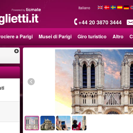
Italiano
+44 20 3870 3444
ociere a Parigi
Musei di Parigi
Giro turistico
Altro
C
ti