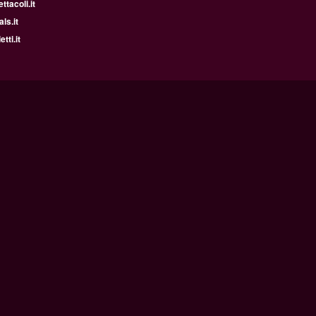
tacoli.it
ls.it
tti.it