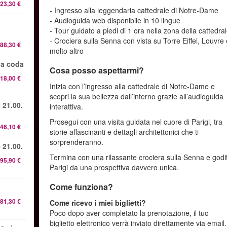
23,30 €
- Ingresso alla leggendaria cattedrale di Notre-Dame
- Audioguida web disponibile in 10 lingue
- Tour guidato a piedi di 1 ora nella zona della cattedra
- Crociera sulla Senna con vista su Torre Eiffel, Louvre
88,30 €
molto altro
 la coda
Cosa posso aspettarmi?
18,00 €
Inizia con l’ingresso alla cattedrale di Notre-Dame e
scopri la sua bellezza dall’interno grazie all’audioguida
 21.00.
interattiva.
Prosegui con una visita guidata nel cuore di Parigi, tra
46,10 €
storie affascinanti e dettagli architettonici che ti
sorprenderanno.
 21.00.
Termina con una rilassante crociera sulla Senna e godit
95,90 €
Parigi da una prospettiva davvero unica.
Come funziona?
81,30 €
Come ricevo i miei biglietti?
Poco dopo aver completato la prenotazione, il tuo
biglietto elettronico verrà inviato direttamente via email.