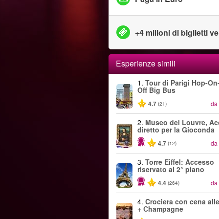
+4 milioni di biglietti v
Esperienze simili
1.
Tour di Parigi Hop-On
Off Big Bus
4.7
da
(21)
2.
Museo del Louvre, A
diretto per la Gioconda
4.7
da
(12)
3.
Torre Eiffel: Accesso
riservato al 2° piano
4.4
da
(264)
4.
Crociera con cena alle
+ Champagne