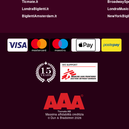
Ticmate.it
BroadwaySpet
LondraBiglietti.it
LondraMusica
BigliettiAmsterdam.it
NewYorkBiglie
WE SUPPORT
Massima affidabilità creditizia
© Dun & Bradstreet 2026