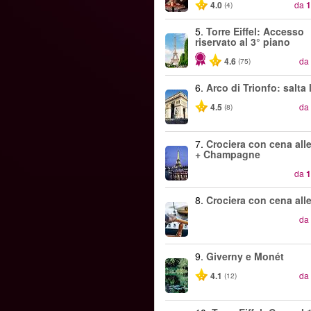
4.0
da
1
(4)
5.
Torre Eiffel: Accesso
riservato al 3° piano
4.6
da
(75)
6.
Arco di Trionfo: salta
4.5
da
(8)
7.
Crociera con cena alle
+ Champagne
da
1
8.
Crociera con cena alle
da
9.
Giverny e Monét
4.1
da
(12)