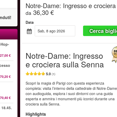
Notre-Dame: Ingresso e crociera
36,30 €
da
enduti!
Data
Cerca bigli
sab, 8 ago 2026
-Hop-
Notre-Dame: Ingresso
27,00 €
e crociera sulla Senna
ccesso
5.0
(1)
70,20 €
Scopri la magia di Parigi con questa esperienza
completa: visita l’interno della cattedrale di Notre-Dam
con audioguida, esplora i suoi dintorni con una guida
70,40 €
esperta e ammira i monumenti più iconici durante una
crociera sulla Senna.
 18.45.
Highlights