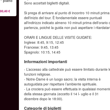
1° piano
Sono accettati biglietti digitali.
00,40 €
Si prega di arrivare al punto di incontro 10 minuti prima
dell'inizio del tour. È fondamentale essere puntuali
all'indirizzo indicato almeno 10 minuti prima dell'orario 
partenza, poiché la guida non può aspettare i ritardatar
ORARI E LINGUE DELLE VISITE GUIDATE:
Inglese: 8:45, 9:15, 12:45
Francese: 9:45, 13:45
Spagnolo: 10:15, 14:45
Informazioni importanti
- L’accesso alla cattedrale può essere limitato durante l
funzioni religiose.
- Notre-Dame è un luogo sacro; la visita interna è
autoguidata per rispettare l’ambiente spirituale.
- La crociera può essere effettuata in qualsiasi moment
della stessa giornata (eccetto il 14 l- uglio e il 31
dicembre dopo le 18:00).
Categorie di biglietti