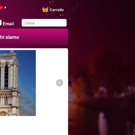
Carrello
Email
hi siamo
Hai salvato questo
prodotto nel tuo elenco