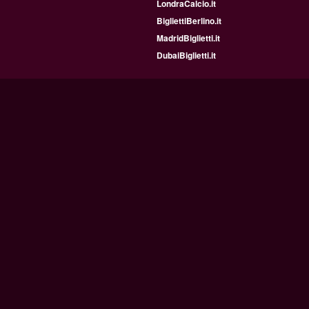
LondraCalcio.it
BigliettiBerlino.it
MadridBiglietti.it
DubaiBiglietti.it