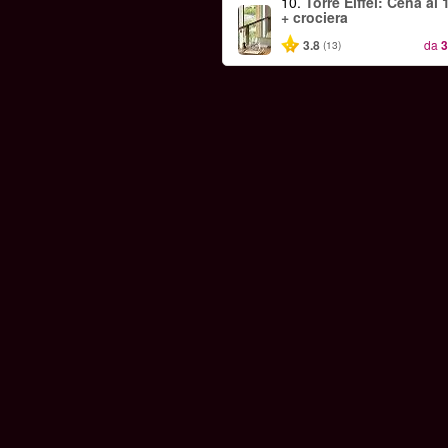
10.
Torre Eiffel: Cena al 
+ crociera
3.8
da
3
(13)