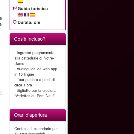
Guida turistica
le
Durata
:
ore
 e
Cos'è incluso?
- Ingresso programmato
alla cattedrale di Notre-
Dame
- Audioguida via web app
in 10 lingue
- Tour guidato a piedi di
circa 1 ora
- Biglietto per la crociera
i
“Vedettes du Pont Neuf”
Orari d'apertura
Controlla il calendario per